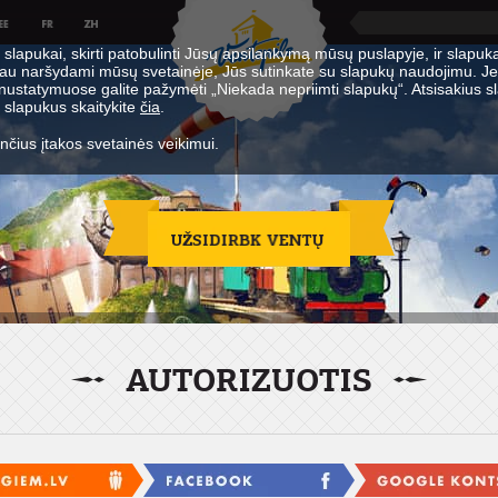
slapukai, skirti patobulinti Jūsų apsilankymą mūsų puslapyje, ir slapuka
liau naršydami mūsų svetainėje, Jūs sutinkate su slapukų naudojimu. Je
statymuose galite pažymėti „Niekada nepriimti slapukų“. Atsisakius sl
e slapukus skaitykite
čia
.
rinčius įtakos svetainės veikimui.
AUTORIZUOTIS