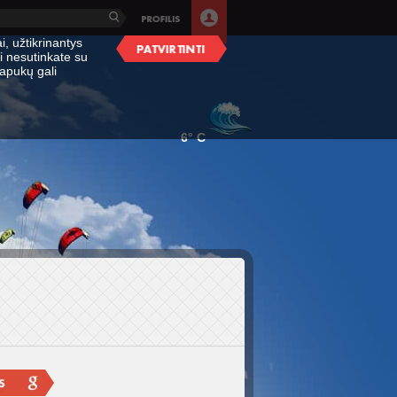
i, užtikrinantys
i nesutinkate su
apukų gali
6° C