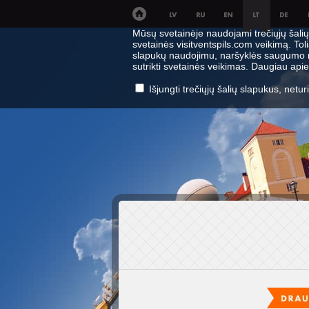
Mūsų svetainėje naudojami trečiųjų šalių 
svetainės visitventspils.com veikimą. To
slapukų naudojimu, naršyklės saugumo nu
sutrikti svetainės veikimas. Daugiau api
Išjungti trečiųjų šalių slapukus, netu