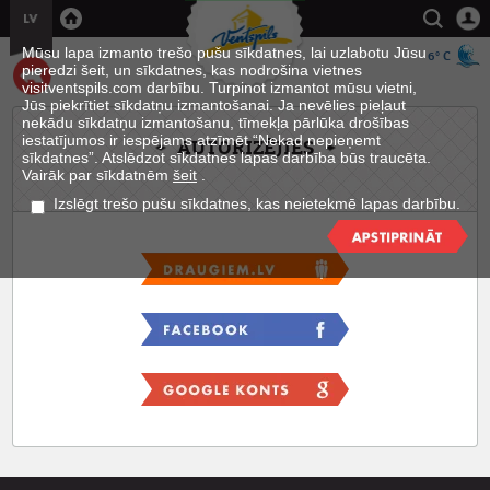
Mūsu lapa izmanto trešo pušu sīkdatnes, lai uzlabotu Jūsu
6° C
pieredzi šeit, un sīkdatnes, kas nodrošina vietnes
visitventspils.com darbību. Turpinot izmantot mūsu vietni,
Jūs piekrītiet sīkdatņu izmantošanai. Ja nevēlies pieļaut
nekādu sīkdatņu izmantošanu, tīmekļa pārlūka drošības
iestatījumos ir iespējams atzīmēt “Nekad nepieņemt
AUTORIZĒJIES
sīkdatnes”. Atslēdzot sīkdatnes lapas darbība būs traucēta.
Vairāk par sīkdatnēm
šeit
.
Izslēgt trešo pušu sīkdatnes, kas neietekmē lapas darbību.