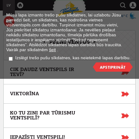
Mūsu lapa izmanto trešo pušu sīkdatnes, lai uzlabotu Jūsu
6° C
pieredzi šeit, un sīkdatnes, kas nodrošina vietnes
visitventspils.com darbību. Turpinot izmantot mūsu vietni,
Jūs piekrītiet sīkdatņu izmantošanai. Ja nevēlies pieļaut
nekādu sīkdatņu izmantošanu, tīmekļa pārlūka drošības
iestatījumos ir iespējams atzīmēt “Nekad nepieņemt
PELNI VENTUS
sīkdatnes”. Atslēdzot sīkdatnes lapas darbība būs traucēta.
Vairāk par sīkdatnēm
šeit
.
Izslēgt trešo pušu sīkdatnes, kas neietekmē lapas darbību.