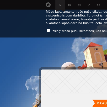
Mūsu lapa izmanto trešo pušu sīkdatnes, 
visitventspils.com darbību. Turpinot izma
sīkdatņu izmantošanu, tīmekļa pārlūka d
sīkdatnes lapas darbība būs traucēta. 
Izslēgt trešo pušu sīkdatnes, kas ne