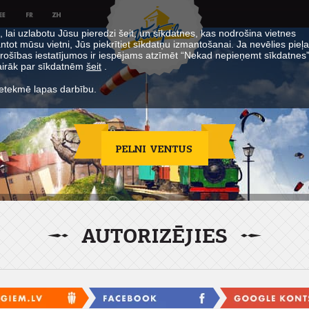
lai uzlabotu Jūsu pieredzi šeit, un sīkdatnes, kas nodrošina vietnes
ntot mūsu vietni, Jūs piekrītiet sīkdatņu izmantošanai. Ja nevēlies pie
rošības iestatījumos ir iespējams atzīmēt “Nekad nepieņemt sīkdatnes”
Vairāk par sīkdatnēm
šeit
.
ietekmē lapas darbību.
AUTORIZĒJIES