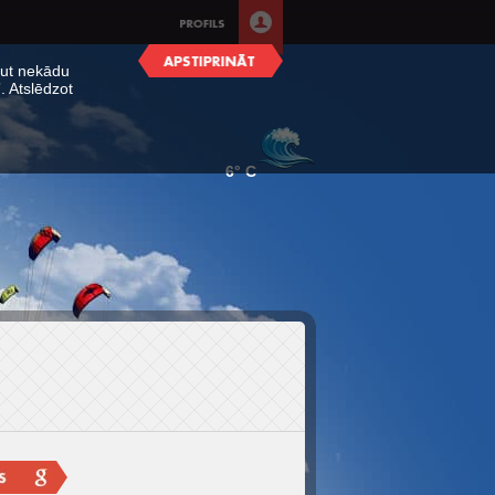
ļaut nekādu
. Atslēdzot
6° C